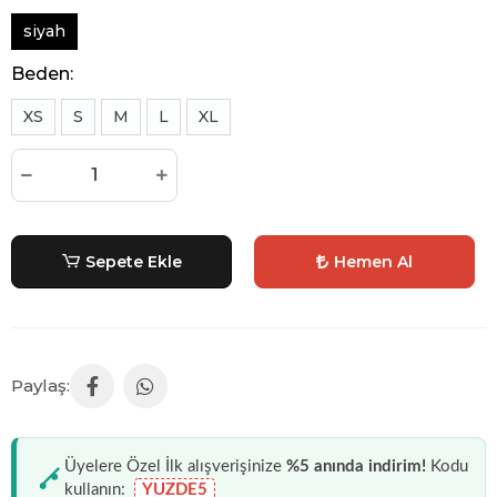
siyah
Beden:
XS
S
M
L
XL
Sepete Ekle
Hemen Al
Üyelere Özel İlk alışverişinize
%5 anında indirim!
Kodu
kullanın:
YUZDE5