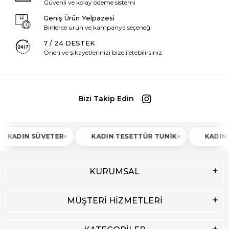
Güvenli ve kolay ödeme sistemi
Geniş Ürün Yelpazesi
Binlerce ürün ve kampanya seçeneği
7 / 24 DESTEK
Öneri ve şikayetlerinizi bize iletebilirsiniz.
Bizi Takip Edin
N SÜVETER
KADIN TESETTÜR TUNIK
KADIN ATLET
KURUMSAL
MÜŞTERİ HİZMETLERİ