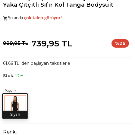
Yaka Çıtçıtlı Sıfır Kol Tanga Bodysuit
Koleksiyonun
en sevilen
parçalarından biri.
Şu anda
çok talep görüyor!
Koleksiyonun
en sevilen
parçalarından biri.
739,95 TL
999,95 TL
%26
61,66 TL 'den başlayan taksitlerle
Stok:
20+
: Siyah
Siyah
Renk: