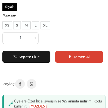
Siyah
Beden:
XS
S
M
L
XL
Sepete Ekle
Hemen Al
Üyelere Özel İlk alışverişinize
%5 anında indirim!
Kodu
kullanın:
YUZDE5