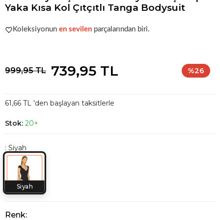
Yaka Kısa Kol Çıtçıtlı Tanga Bodysuit
Popüler seçim!
Gardırobunuz için harika bir tercih.
Koleksiyonun
en sevilen
parçalarından biri.
Popüler seçim!
Gardırobunuz için harika bir tercih.
739,95 TL
999,95 TL
%26
61,66 TL 'den başlayan taksitlerle
Stok:
20+
: Siyah
Siyah
Renk: