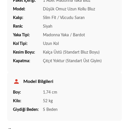
Paket İçeriği:
1 Adet Madonna Yaka Bluz
Model:
Düşük Omuz Uzun Kollu Bluz
Kalıp:
Slim Fit / Vücudu Saran
Renk:
Siyah
Yaka Tipi:
Madonna Yaka / Bardot
Kol Tipi:
Uzun Kol
Kesim Boyu:
Kalça Üstü (Standart Bluz Boyu)
Kapatma:
Çıtçıt Yoktur (Standart Üst Giyim)
Model Bilgileri
Boy:
1.74 cm
Kilo:
52 kg
Giydiği Beden:
S Beden