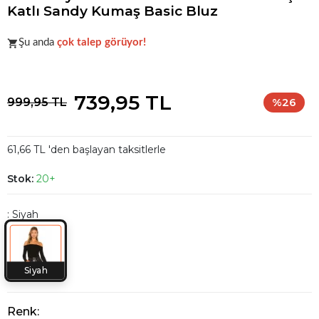
Katlı Sandy Kumaş Basic Bluz
Acele et!
Stoklar hızla azalıyor!
Şu anda
çok talep görüyor!
Acele et!
Stoklar hızla azalıyor!
739,95 TL
999,95 TL
%26
61,66 TL 'den başlayan taksitlerle
Stok:
20+
: Siyah
Siyah
Renk: