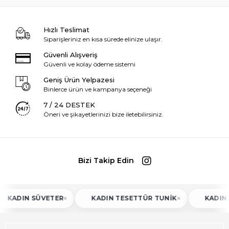
Hızlı Teslimat
Siparişleriniz en kısa sürede elinize ulaşır.
Güvenli Alışveriş
Güvenli ve kolay ödeme sistemi
Geniş Ürün Yelpazesi
Binlerce ürün ve kampanya seçeneği
7 / 24 DESTEK
Öneri ve şikayetlerinizi bize iletebilirsiniz.
Bizi Takip Edin
N SÜVETER
KADIN TESETTÜR TUNIK
KADIN ATLET