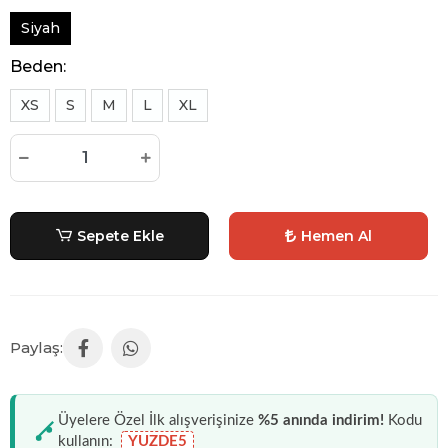
Siyah
Beden:
XS
S
M
L
XL
Sepete Ekle
Hemen Al
Üyelere Özel İlk alışverişinize
%5 anında indirim!
Kodu
kullanın:
YUZDE5