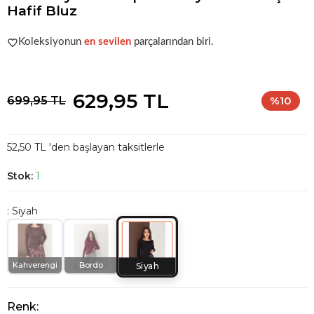
Hafif Bluz
Popüler seçim!
Gardırobunuz için harika bir tercih.
Koleksiyonun
en sevilen
parçalarından biri.
Popüler seçim!
Gardırobunuz için harika bir tercih.
629,95 TL
699,95 TL
%10
52,50 TL 'den başlayan taksitlerle
Stok:
1
: Siyah
Kahverengi
Bordo
Siyah
Renk: