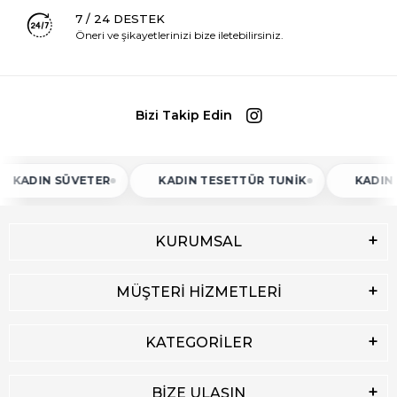
7 / 24 DESTEK
Öneri ve şikayetlerinizi bize iletebilirsiniz.
Bizi Takip Edin
N SÜVETER
KADIN TESETTÜR TUNIK
KADIN ATLET
KURUMSAL
MÜŞTERİ HİZMETLERİ
KATEGORİLER
BİZE ULAŞIN