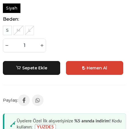
Siyah
Beden:
S
M
L
Sepete Ekle
Hemen Al
Üyelere Özel İlk alışverişinize
%5 anında indirim!
Kodu
kullanın:
YUZDE5