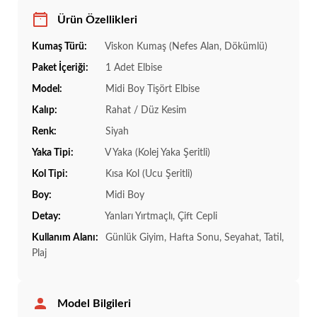
Ürün Özellikleri
Kumaş Türü:
Viskon Kumaş (Nefes Alan, Dökümlü)
Paket İçeriği:
1 Adet Elbise
Model:
Midi Boy Tişört Elbise
Kalıp:
Rahat / Düz Kesim
Renk:
Siyah
Yaka Tipi:
V Yaka (Kolej Yaka Şeritli)
Kol Tipi:
Kısa Kol (Ucu Şeritli)
Boy:
Midi Boy
Detay:
Yanları Yırtmaçlı, Çift Cepli
Kullanım Alanı:
Günlük Giyim, Hafta Sonu, Seyahat, Tatil,
Plaj
Model Bilgileri