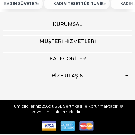
N SÜVETER
KADIN TESETTÜR TUNIK
KADIN ATLET
KURUMSAL
MÜŞTERİ HİZMETLERİ
KATEGORİLER
BİZE ULAŞIN
Tüm bilgileriniz 256bit SSL Sertifikası ile korunmaktadır.
©
2025
Tüm Hakları Saklıdır.