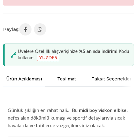
Üyelere Özel İlk alışverişinize
%5 anında indirim!
Kodu
kullanın:
YUZDE5
Ürün Açıklaması
Teslimat
Taksit Seçenekleri
Günlük şıklığın en rahat hali... Bu
midi boy viskon elbise
,
nefes alan dökümlü kumaşı ve sportif detaylarıyla sıcak
havalarda ve tatillerde vazgeçilmeziniz olacak.