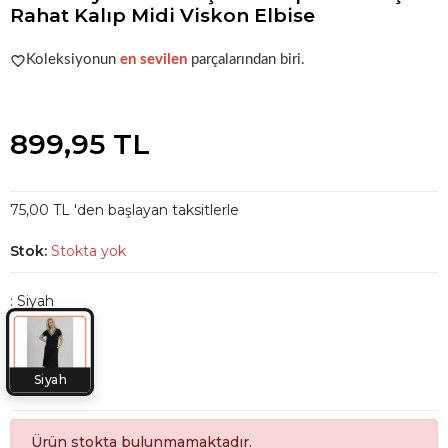
Rahat Kalıp Midi Viskon Elbise
Acele et!
Stoklar hızla azalıyor!
Koleksiyonun
en sevilen
parçalarından biri.
Acele et!
Stoklar hızla azalıyor!
899,95 TL
75,00 TL 'den başlayan taksitlerle
Stok:
Stokta yok
: Siyah
Siyah
Ürün stokta bulunmamaktadır.