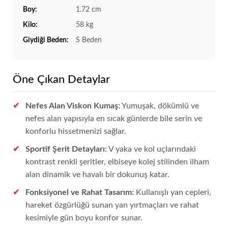
Boy:
1.72 cm
Kilo:
58 kg
Giydiği Beden:
S Beden
Öne Çıkan Detaylar
Nefes Alan Viskon Kumaş:
Yumuşak, dökümlü ve
nefes alan yapısıyla en sıcak günlerde bile serin ve
konforlu hissetmenizi sağlar.
Sportif Şerit Detayları:
V yaka ve kol uçlarındaki
kontrast renkli şeritler, elbiseye kolej stilinden ilham
alan dinamik ve havalı bir dokunuş katar.
Fonksiyonel ve Rahat Tasarım:
Kullanışlı yan cepleri,
hareket özgürlüğü sunan yan yırtmaçları ve rahat
kesimiyle gün boyu konfor sunar.