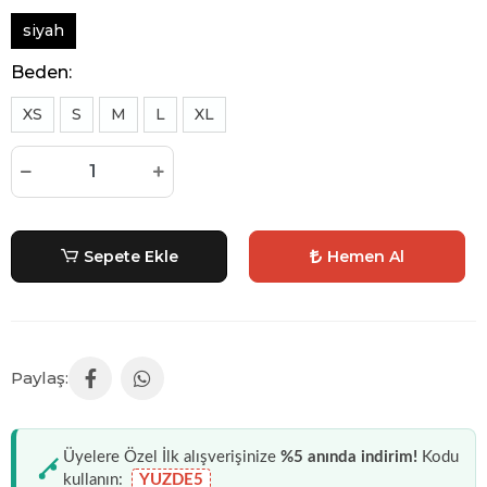
siyah
Beden:
XS
S
M
L
XL
Sepete Ekle
Hemen Al
Üyelere Özel İlk alışverişinize
%5 anında indirim!
Kodu
kullanın:
YUZDE5