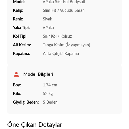
Model:
V Yaka Sıfır Kol Bodysuit
Kalıp:
Slim Fit / Vücudu Saran
Renk:
Siyah
Yaka Tipi:
V Yaka
Kol Tipi:
Sıfır Kol / Kolsuz
Alt Kesim:
Tanga Kesim (İz yapmayan)
Kapatma:
Altta Çıtçıtlı Kapama
Model Bilgileri
Boy:
1.74 cm
Kilo:
52 kg
Giydiği Beden:
S Beden
Öne Çıkan Detaylar