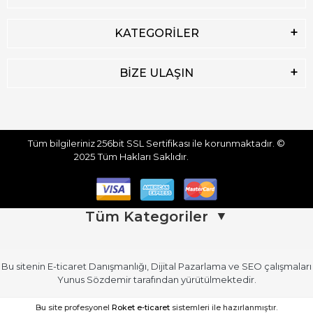
KATEGORİLER
BİZE ULAŞIN
Tüm bilgileriniz 256bit SSL Sertifikası ile korunmaktadır.
©
2025
Tüm Hakları Saklıdır.
Tüm Kategoriler
▼
Bu sitenin
E-ticaret Danışmanlığı
,
Dijital Pazarlama
ve
SEO
çalışmaları
Üst Giyim
Üst Giyim (Devamı)
Yunus Sözdemir
tarafından yürütülmektedir.
Kadın Atlet
Kadın Gömlek
Bu site profesyonel
Roket e-ticaret
sistemleri ile hazırlanmıştır.