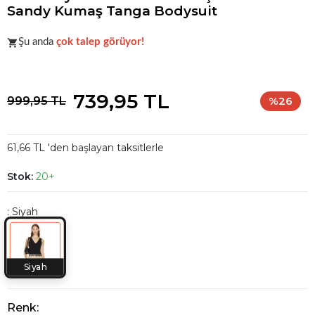
Sandy Kumaş Tanga Bodysuit
Acele et!
Stoklar hızla azalıyor!
Şu anda
çok talep görüyor!
Acele et!
Stoklar hızla azalıyor!
739,95 TL
999,95 TL
%26
61,66 TL 'den başlayan taksitlerle
Stok:
20+
: Siyah
Siyah
Renk: