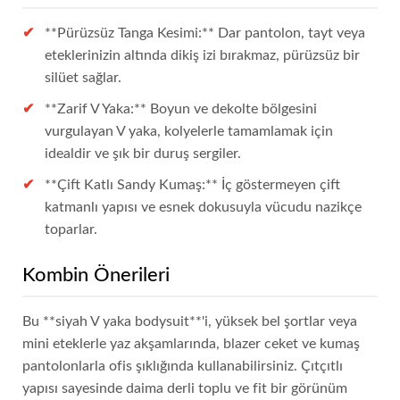
**Pürüzsüz Tanga Kesimi:** Dar pantolon, tayt veya
eteklerinizin altında dikiş izi bırakmaz, pürüzsüz bir
silüet sağlar.
**Zarif V Yaka:** Boyun ve dekolte bölgesini
vurgulayan V yaka, kolyelerle tamamlamak için
idealdir ve şık bir duruş sergiler.
**Çift Katlı Sandy Kumaş:** İç göstermeyen çift
katmanlı yapısı ve esnek dokusuyla vücudu nazikçe
toparlar.
Kombin Önerileri
Bu **siyah V yaka bodysuit**'i, yüksek bel şortlar veya
mini eteklerle yaz akşamlarında, blazer ceket ve kumaş
pantolonlarla ofis şıklığında kullanabilirsiniz. Çıtçıtlı
yapısı sayesinde daima derli toplu ve fit bir görünüm