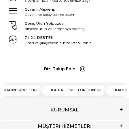
Siparişleriniz en kısa sürede elinize ulaşır.
Güvenli Alışveriş
Güvenli ve kolay ödeme sistemi
Geniş Ürün Yelpazesi
Binlerce ürün ve kampanya seçeneği
7 / 24 DESTEK
Öneri ve şikayetlerinizi bize iletebilirsiniz.
Bizi Takip Edin
IN SÜVETER
KADIN TESETTÜR TUNIK
KADIN ATLET
KURUMSAL
MÜŞTERİ HİZMETLERİ