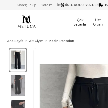
İND. KODU: YUZDE5
1
Sipariş Takip
Yardım
İletişim
Çok
Üst
Satanlar
Giyim
Ana Sayfa
Alt Giyim
Kadın Pantolon