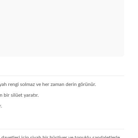
yah rengi solmaz ve her zaman derin görünür.
bir silüet yaratır.
r.
davetleri için siyah bir büstiyer ve topuklu sandaletlerle