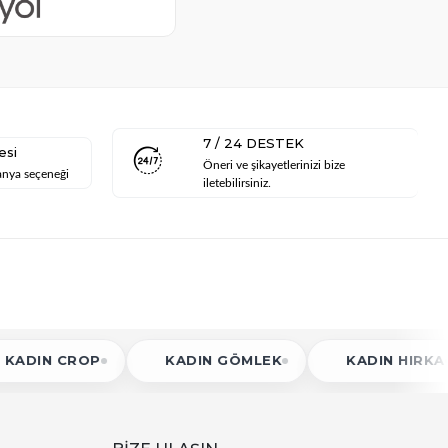
7 / 24 DESTEK
esi
Öneri ve şikayetlerinizi bize
anya seçeneği
iletebilirsiniz.
KADIN GÖMLEK
KADIN HIRKA
KADIN