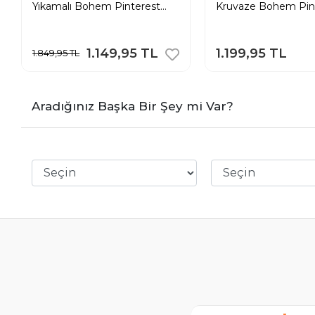
Yıkamalı Bohem Pinterest
Kruvaze Bohem Pin
Salaş Bol Paça Pantolon
Geniş Paça Etek Pa
1.149,95 TL
1.199,95 TL
1.849,95 TL
Aradığınız Başka Bir Şey mi Var?