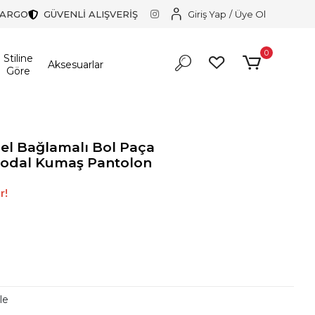
KARGO
GÜVENLİ ALIŞVERİŞ
Giriş Yap
/
Üye Ol
0
Stiline
Aksesuarlar
Göre
el Bağlamalı Bol Paça
odal Kumaş Pantolon
r!
le