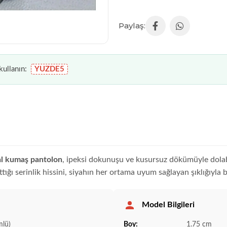
ullanın:
YUZDE5
al kumaş pantolon
, ipeksi dokunuşu ve kusursuz dökümüyle dolab
ğı serinlik hissini, siyahın her ortama uyum sağlayan şıklığıyla bir
Model Bilgileri
lü)
Boy:
1.75 cm