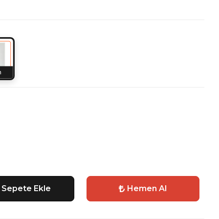
h
Sepete Ekle
Hemen Al