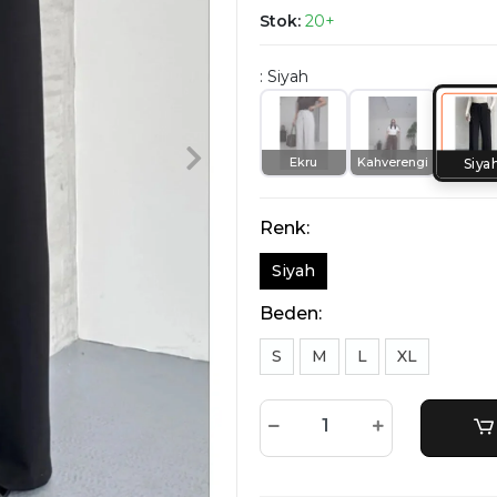
Stok:
20+
: Siyah
Ekru
Kahverengi
Siya
Renk:
Siyah
Beden:
S
M
L
XL