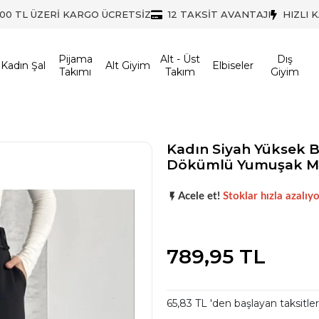
500 TL ÜZERİ KARGO ÜCRETSİZ
12 TAKSİT AVANTAJI
HIZLI 
Pijama
Alt - Üst
Dış
Kadın Şal
Alt Giyim
Elbiseler
Takımı
Takım
Giyim
Kadın Siyah Yüksek B
Dökümlü Yumuşak M
Şu anda
çok talep görüyor!
Acele et!
Stoklar hızla azalıyo
789,95 TL
Şu anda
çok talep görüyor!
65,83 TL 'den başlayan taksitler