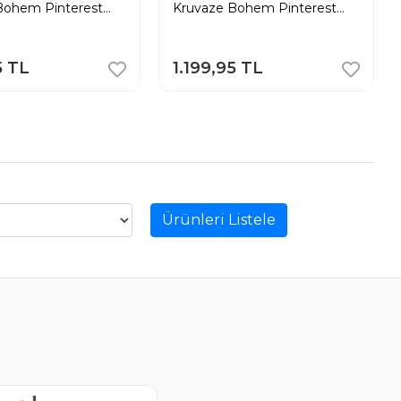
Bohem Pinterest
Kruvaze Bohem Pinterest
ça Etek Pantolon
Geniş Paça Etek Pantolon
5 TL
1.199,95 TL
Ürünleri Listele