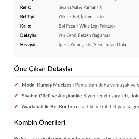
Renk:
Siyah (Asil & Zamansız)
Bel Tipi:
Yüksek Bel, İpli ve Lastikli
Kalıp:
Bol Paça / Wide Leg (Palazzo)
Detaylar:
Yan Cepli, Belden Bağlamalı
Hissiyat:
İpeksi Yumuşaklık, Serin Tutan Doku
Öne Çıkan Detaylar
Modal Kumaş Mucizesi:
Pamuktan daha yumuşak ve esn
Siyahın Gücü ve Akışkanlık:
Siyah rengin zarafeti, dök
Ayarlanabilir Bel Konforu:
Lastikli ve ipli bel yapısı, 
Kombin Önerileri
Bu kurtarıcı
siyah modal pantolonu
, beyaz bir gömlek veya