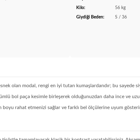
Kilo:
56 kg
Giydiği Beden:
S / 36
ek olan modal, rengi en iyi tutan kumaşlardandır; bu sayede si
ümlü bol paça kesimle birleşerek olduğunuzdan daha ince ve uzun 
gün boyu rahat etmenizi sağlar ve farklı bel ölçülerine uyum gösteri
 tişörtle tamamlayarak klasik bir kontrast yaratabilirsiniz. Akşam 