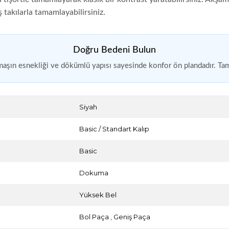
ş takılarla tamamlayabilirsiniz.
Doğru Bedeni Bulun
maşın esnekliği ve dökümlü yapısı sayesinde konfor ön plandadır. Tam 
Siyah
Basic / Standart Kalıp
Basic
Dokuma
Yüksek Bel
Bol Paça
,
Geniş Paça