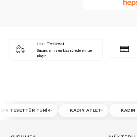
Hızlı Teslimat
Siparişleriniz en kısa sürede elinize
ulaşır.
R TUNIK
KADIN ATLET
KADIN BLUZ