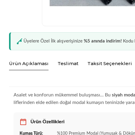
Üyelere Özel İlk alışverişinize
%5 anında indirim!
Kodu k
Ürün Açıklaması
Teslimat
Taksit Seçenekleri
Asalet ve konforun mükemmel buluşması... Bu
siyah mod
liflerinden elde edilen doğal modal kumaşın teninizde yarattı
Ürün Özellikleri
Kumaş Türü:
%100 Premium Modal (Yumuşak & Döküm