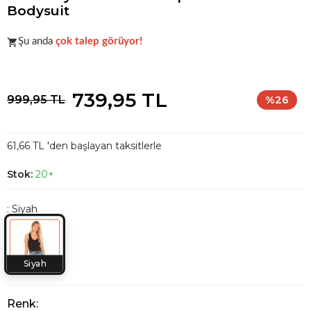
Bodysuit
Popüler seçim!
Gardırobunuz için harika bir tercih.
Şu anda
çok talep görüyor!
Popüler seçim!
Gardırobunuz için harika bir tercih.
739,95 TL
999,95 TL
%26
61,66 TL 'den başlayan taksitlerle
Stok:
20+
: Siyah
Siyah
Renk: