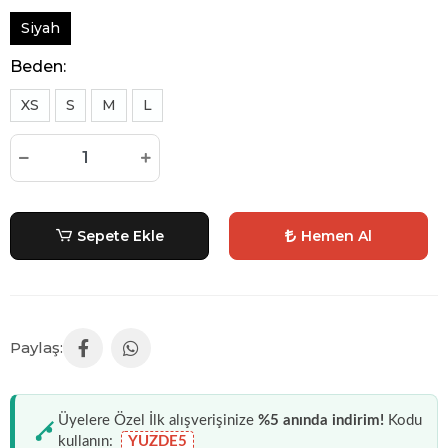
Siyah
Beden:
XS
S
M
L
Sepete Ekle
Hemen Al
Üyelere Özel İlk alışverişinize
%5 anında indirim!
Kodu
kullanın:
YUZDE5