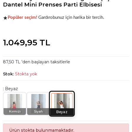
Dantel Mini Prenses Parti Elbisesi
Şu anda
çok talep görüyor!
Popüler seçim!
Gardırobunuz için harika bir tercih.
Şu anda
çok talep görüyor!
1.049,95 TL
87,50 TL 'den başlayan taksitlerle
Stok:
Stokta yok
: Beyaz
Kırmızı
Siyah
Beyaz
Ürün stokta bulunmamaktadır.