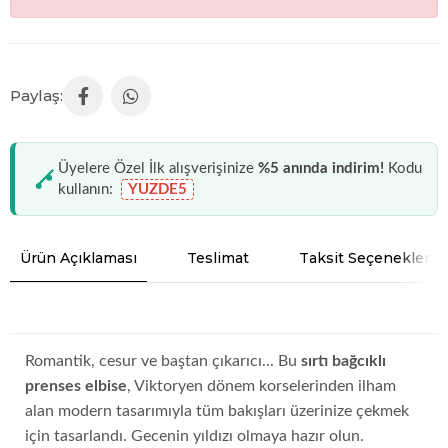
Üyelere Özel İlk alışverişinize
%5 anında indirim!
Kodu
kullanın:
YUZDE5
Ürün Açıklaması
Teslimat
Taksit Seçenekleri
Romantik, cesur ve baştan çıkarıcı... Bu
sırtı bağcıklı
prenses elbise
, Viktoryen dönem korselerinden ilham
alan modern tasarımıyla tüm bakışları üzerinize çekmek
için tasarlandı. Gecenin yıldızı olmaya hazır olun.