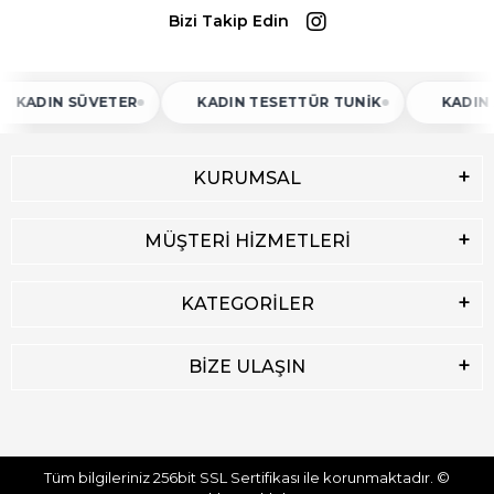
Bizi Takip Edin
N SÜVETER
KADIN TESETTÜR TUNIK
KADIN ATLET
KURUMSAL
MÜŞTERİ HİZMETLERİ
KATEGORİLER
BİZE ULAŞIN
Tüm bilgileriniz 256bit SSL Sertifikası ile korunmaktadır.
©