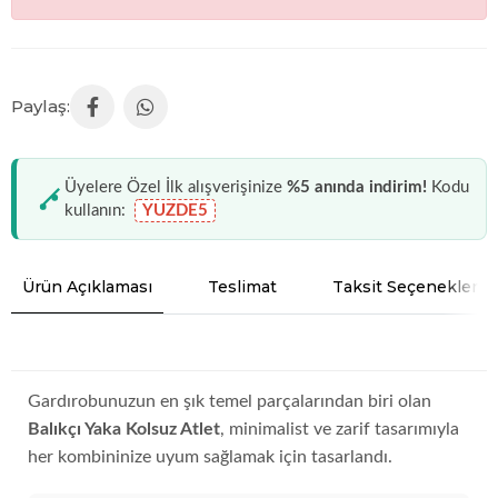
Üyelere Özel İlk alışverişinize
%5 anında indirim!
Kodu
kullanın:
YUZDE5
Ürün Açıklaması
Teslimat
Taksit Seçenekleri
Gardırobunuzun en şık temel parçalarından biri olan
Balıkçı Yaka Kolsuz Atlet
, minimalist ve zarif tasarımıyla
her kombininize uyum sağlamak için tasarlandı.