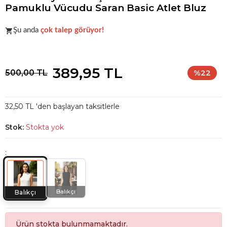
Pamuklu Vücudu Saran Basic Atlet Bluz
Acele et!
Stoklar hızla azalıyor!
Şu anda
çok talep görüyor!
Acele et!
Stoklar hızla azalıyor!
389,95 TL
500,00 TL
%22
32,50 TL 'den başlayan taksitlerle
Stok:
Stokta yok
:
Balıkçı
Balıkçı
Ürün stokta bulunmamaktadır.