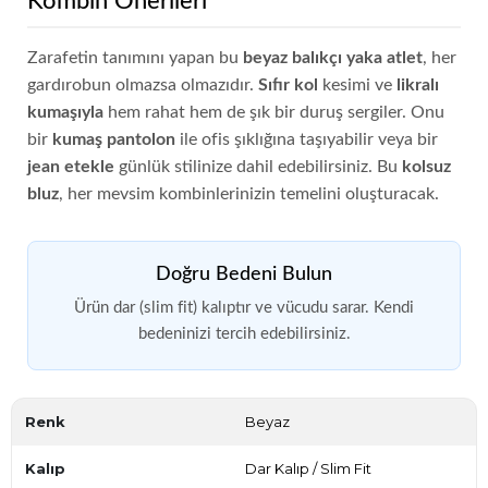
Kombin Önerileri
Zarafetin tanımını yapan bu
beyaz balıkçı yaka atlet
, her
gardırobun olmazsa olmazıdır.
Sıfır kol
kesimi ve
likralı
kumaşıyla
hem rahat hem de şık bir duruş sergiler. Onu
bir
kumaş pantolon
ile ofis şıklığına taşıyabilir veya bir
jean etekle
günlük stilinize dahil edebilirsiniz. Bu
kolsuz
bluz
, her mevsim kombinlerinizin temelini oluşturacak.
Doğru Bedeni Bulun
Ürün dar (slim fit) kalıptır ve vücudu sarar. Kendi
bedeninizi tercih edebilirsiniz.
Renk
Beyaz
Kalıp
Dar Kalıp / Slim Fit