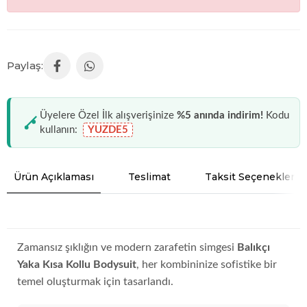
Üyelere Özel İlk alışverişinize
%5 anında indirim!
Kodu
kullanın:
YUZDE5
Ürün Açıklaması
Teslimat
Taksit Seçenekleri
Zamansız şıklığın ve modern zarafetin simgesi
Balıkçı
Yaka Kısa Kollu Bodysuit
, her kombininize sofistike bir
temel oluşturmak için tasarlandı.