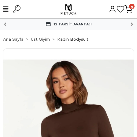
0
VANTAJI
HIZLI KA
Ana Sayfa
Üst Giyim
Kadın Bodysuit