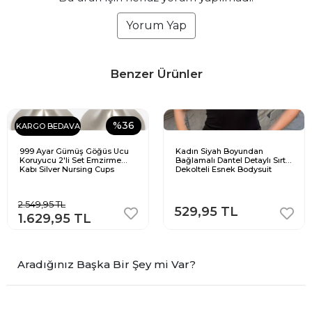
Yorum Yap
Benzer Ürünler
%36
KARGO BEDAVA
999 Ayar Gümüş Göğüs Ucu
Kadın Siyah Boyundan
Koruyucu 2'li Set Emzirme
Bağlamalı Dantel Detaylı Sırt
Kabı Silver Nursing Cups
Dekolteli Esnek Bodysuit
Hamile ve Emziren Anneler
İçin
2.549,95 TL
529,95 TL
1.629,95 TL
Aradığınız Başka Bir Şey mi Var?