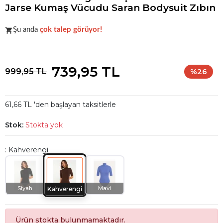
Jarse Kumaş Vücudu Saran Bodysuit Zıbın
Acele et!
Stoklar hızla azalıyor!
Şu anda
çok talep görüyor!
Acele et!
Stoklar hızla azalıyor!
739,95 TL
999,95 TL
%26
61,66 TL 'den başlayan taksitlerle
Stok:
Stokta yok
: Kahverengi
Siyah
Mavi
Kahverengi
Ürün stokta bulunmamaktadır.