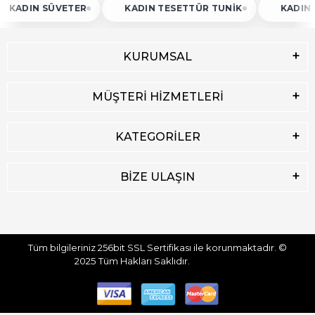
IN SÜVETER
KADIN TESETTÜR TUNIK
KADIN ATLET
KURUMSAL
MÜŞTERİ HİZMETLERİ
KATEGORİLER
BİZE ULAŞIN
Tüm bilgileriniz 256bit SSL Sertifikası ile korunmaktadır.
©
2025
Tüm Hakları Saklıdır.