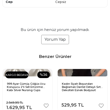
Cep
Cepsiz
Bu ürün için henüz yorum yapılmadı.
Yorum Yap
Benzer Ürünler
%36
KARGO BEDAVA
999 Ayar Gümüş Göğüs Ucu
Kadın Siyah Boyundan
Koruyucu 2'li Set Emzirme
Bağlamalı Dantel Detaylı Sırt
Kabı Silver Nursing Cups
Dekolteli Esnek Bodysuit
Hamile ve Emziren Anneler
İçin
2.549,95 TL
529,95 TL
1.629,95 TL