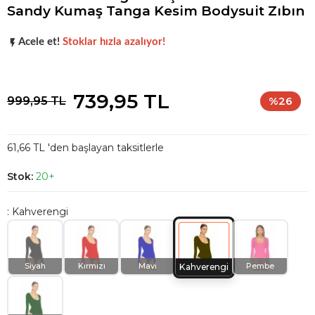
Sandy Kumaş Tanga Kesim Bodysuit Zıbın
Popüler seçim!
Gardırobunuz için harika bir tercih.
Acele et!
Stoklar hızla azalıyor!
Popüler seçim!
Gardırobunuz için harika bir tercih.
739,95 TL
999,95 TL
%26
61,66 TL 'den başlayan taksitlerle
Stok:
20+
: Kahverengi
Siyah
Kırmızı
Mavi
Pembe
Kahverengi