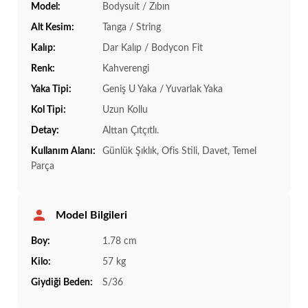
Model:
Bodysuit / Zıbın
Alt Kesim:
Tanga / String
Kalıp:
Dar Kalıp / Bodycon Fit
Renk:
Kahverengi
Yaka Tipi:
Geniş U Yaka / Yuvarlak Yaka
Kol Tipi:
Uzun Kollu
Detay:
Alttan Çıtçıtlı.
Kullanım Alanı:
Günlük Şıklık, Ofis Stili, Davet, Temel
Parça
Model Bilgileri
Boy:
1.78 cm
Kilo:
57 kg
Giydiği Beden:
S/36