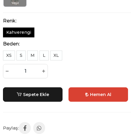
Yeşil
Renk:
Kahverengi
Beden:
XS
S
M
L
XL
Sepete Ekle
Hemen Al