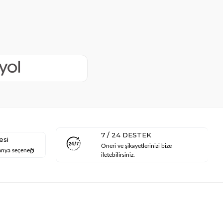
7 / 24 DESTEK
esi
Öneri ve şikayetlerinizi bize
anya seçeneği
iletebilirsiniz.