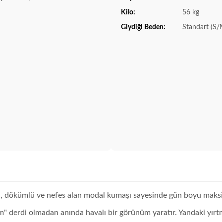
Kilo:
56 kg
Giydiği Beden:
Standart (S/
kan, dökümlü ve nefes alan modal kumaşı sayesinde gün boyu mak
em" derdi olmadan anında havalı bir görünüm yaratır. Yandaki yırt