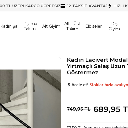
500 TL ÜZERİ KARGO ÜCRETSİZ
12 TAKSİT AVANTAJI
HIZLI 
Pijama
Alt - Üst
Dış
Kadın Şal
Alt Giyim
Elbiseler
Takımı
Takım
Giyim
Kadın Lacivert Modal
Yırtmaçlı Salaş Uzun T
Göstermez
Popüler seçim!
Gardırobunuz iç
Acele et!
Stoklar hızla azalıyo
Popüler seçim!
Gardırobunuz iç
689,95 
749,95 TL