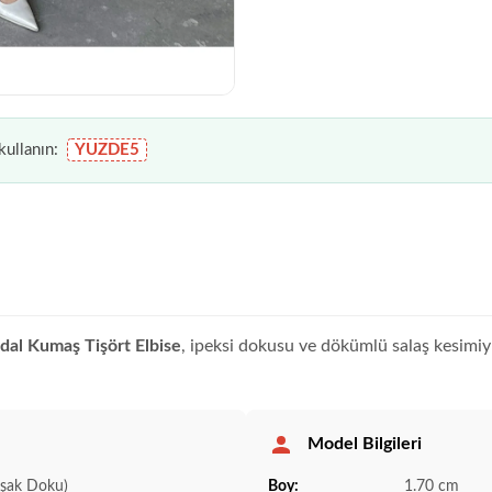
ullanın:
YUZDE5
al Kumaş Tişört Elbise
, ipeksi dokusu ve dökümlü salaş kesimi
Model Bilgileri
şak Doku)
Boy:
1.70 cm