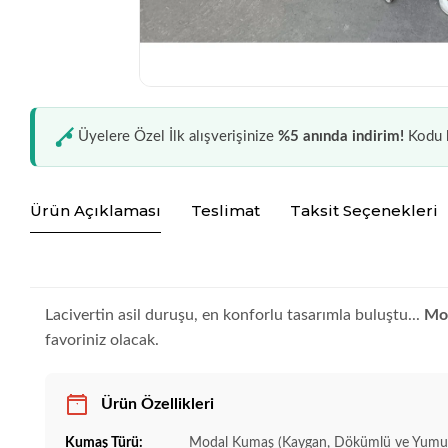
Üyelere Özel İlk alışverişinize
%5 anında indirim!
Kodu k
Ürün Açıklaması
Teslimat
Taksit Seçenekleri
Lacivertin asil duruşu, en konforlu tasarımla buluştu...
Mod
favoriniz olacak.
Ürün Özellikleri
Kumaş Türü:
Modal Kumaş (Kaygan, Dökümlü ve Yumu