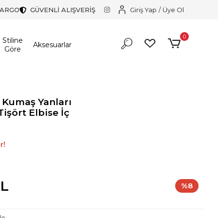
KARGO
GÜVENLİ ALIŞVERİŞ
Giriş Yap
/
Üye Ol
0
Stiline
Aksesuarlar
Göre
 Kumaş Yanları
işört Elbise İç
in harika bir tercih.
r!
in harika bir tercih.
TL
%8