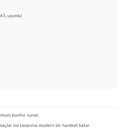
M/L uyumlu)
simum konfor sunar.
maçlar ise tasarıma modern bir hareket katar.