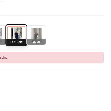
le
Siyah
Lacivert
dır.