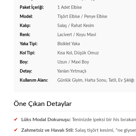
Paket İçeriği:
1 Adet Elbise
Model:
Tişört Elbise / Penye Elbise
Kalıp:
Salaş / Rahat Kesim
Renk:
Lacivert / Koyu Mavi
Yaka Tipi:
Bisiklet Yaka
Kol Tipi:
Kısa Kol, Düşük Omuz
Boy:
Uzun / Maxi Boy
Detay:
Yanları Yırtmaçlı
Kullanım Alanı:
Günlük Giyim, Hafta Sonu, Tatil, Ev Şıklığı
Öne Çıkan Detaylar
Lüks Modal Dokunuşu:
Teninizde ipeksi bir his bıra
Zahmetsiz ve Havalı Stil:
Salaş tişört kesimi, "ne giys