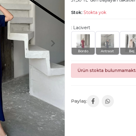
57,50 TL 'den başlayan taksitler
Stok:
Stokta yok
: Lacivert
Bordo
Antrasit
Bej
Ürün stokta bulunmamakta