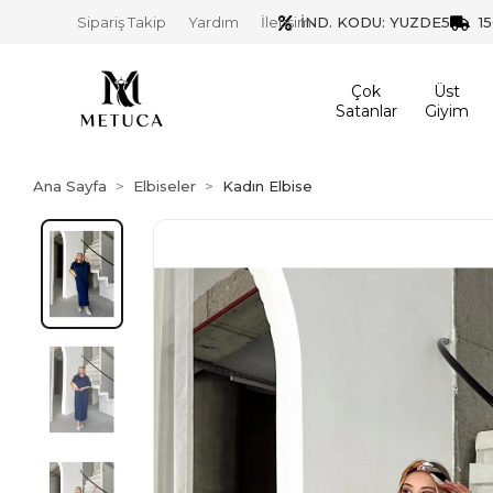
İND. KODU: YUZDE5
1
Sipariş Takip
Yardım
İletişim
Çok
Üst
Satanlar
Giyim
Ana Sayfa
Elbiseler
Kadın Elbise