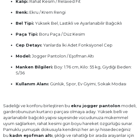
Kalıp:
Rahat Kesim / Relaxed Fit
Renk:
Ekru / Krem Rengi
Bel Tipi:
Yüksek Bel, Lastikli ve Ayarlanabilir Bağcıklı
Paça Tipi:
Boru Paça / Düz Kesim
Cep Detayı:
Yanlarda İki Adet Fonksiyonel Cep
Model:
Jogger Pantolon / Eşofman Altı
Manken Bilgileri:
Boy: 1.76 cm, Kilo: 55 kg, Giydiği Beden:
S/36
Kullanım Alanı:
Günlük, Spor, Ev Giyimi, Sokak Modası
Sadeliği ve konforu birleştiren bu
ekru jogger pantolon
modeli,
gardırobunuzun kurtarıcı parçası olmaya aday. Yüksek belli ve
ayarlanabilir bağcıklı yapısı sayesinde vücudunuza mükemmel
uyum sağlarken, rahat kesimi gün boyu hareket özgürlüğü sunar.
Pamuklu yumuşak dokusuyla kendinizi her an iyi hissedeceğiniz
bu
kadın eşofman altı
, şıklığı ve rahatlığı bir arada arayanlar için