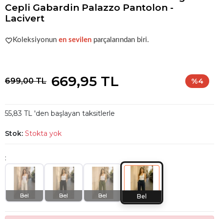
Cepli Gabardin Palazzo Pantolon -
Lacivert
Popüler seçim!
Gardırobunuz için harika bir tercih.
Koleksiyonun
en sevilen
parçalarından biri.
Popüler seçim!
Gardırobunuz için harika bir tercih.
669,95 TL
699,00 TL
%4
55,83 TL 'den başlayan taksitlerle
Stok:
Stokta yok
:
Bel
Bel
Bel
Bel