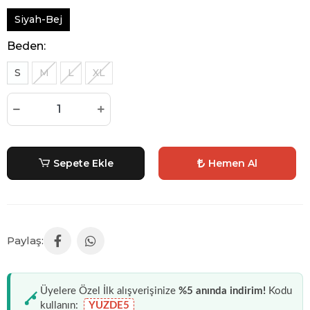
Siyah-Bej
Beden:
S
M
L
XL
Sepete Ekle
Hemen Al
Üyelere Özel İlk alışverişinize
%5 anında indirim!
Kodu
kullanın:
YUZDE5