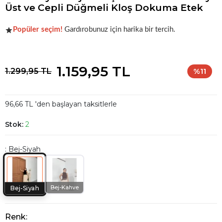
Üst ve Cepli Düğmeli Kloş Dokuma Etek
Şu anda
çok talep görüyor!
Popüler seçim!
Gardırobunuz için harika bir tercih.
Şu anda
çok talep görüyor!
1.159,95 TL
1.299,95 TL
%11
96,66 TL 'den başlayan taksitlerle
Stok:
2
: Bej-Siyah
Bej-Kahve
Bej-Siyah
Renk: