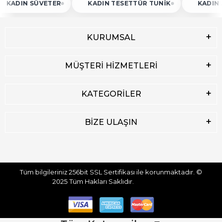
IN SÜVETER
KADIN TESETTÜR TUNIK
KADIN ATLET
KURUMSAL
MÜŞTERİ HİZMETLERİ
KATEGORİLER
BİZE ULAŞIN
Tüm bilgileriniz 256bit SSL Sertifikası ile korunmaktadır.
©
2025
Tüm Hakları Saklıdır.