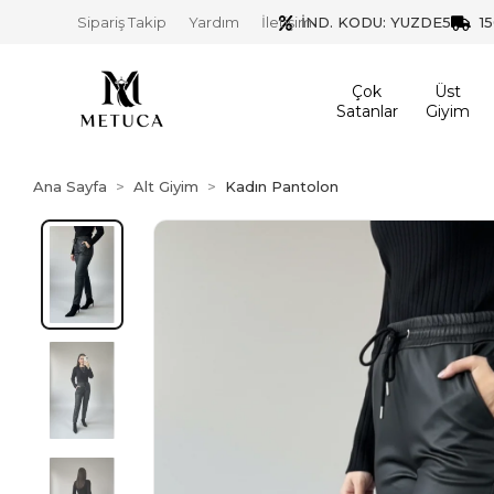
İND. KODU: YUZDE5
1
Sipariş Takip
Yardım
İletişim
Çok
Üst
Satanlar
Giyim
Ana Sayfa
Alt Giyim
Kadın Pantolon