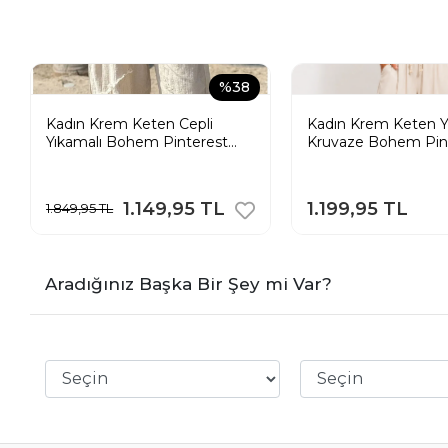
%38
Kadın Krem Keten Cepli
Kadın Krem Keten Yı
Yıkamalı Bohem Pinterest
Kruvaze Bohem Pin
Salaş Bol Paça Pantolon
Geniş Paça Etek Pa
1.149,95 TL
1.199,95 TL
1.849,95 TL
Aradığınız Başka Bir Şey mi Var?