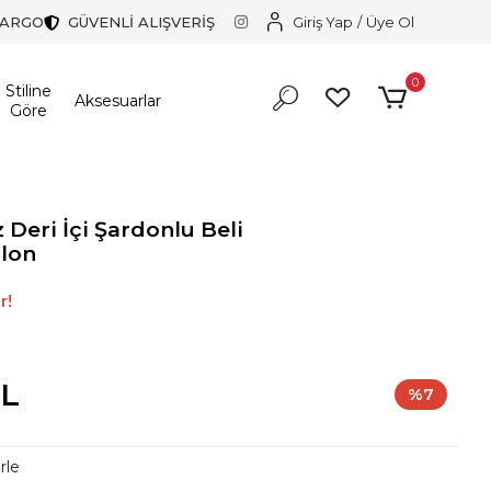
KARGO
GÜVENLİ ALIŞVERİŞ
Giriş Yap
/
Üye Ol
0
Stiline
Aksesuarlar
Göre
Deri İçi Şardonlu Beli
olon
in harika bir tercih.
r!
in harika bir tercih.
TL
%7
rle