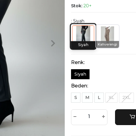
Stok:
20+
: Siyah
Kahverengi
Siyah
Renk:
Siyah
Beden:
S
M
L
XL
2XL