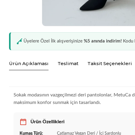
Üyelere Özel İlk alışverişinize
%5 anında indirim!
Kodu k
Ürün Açıklaması
Teslimat
Taksit Seçenekleri
Sokak modasının vazgeçilmezi deri pantolonlar, MetuCa 
maksimum konfor sunmak için tasarlandı.
Ürün Özellikleri
Kumaş Türü:
Çatlamaz Vegan Deri / İçi Şardonlu