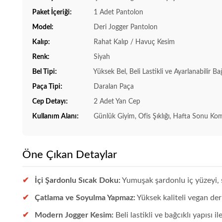
Paket İçeriği:
1 Adet Pantolon
Model:
Deri Jogger Pantolon
Kalıp:
Rahat Kalıp / Havuç Kesim
Renk:
Siyah
Bel Tipi:
Yüksek Bel, Beli Lastikli ve Ayarlanabilir Bağ
Paça Tipi:
Daralan Paça
Cep Detayı:
2 Adet Yan Cep
Kullanım Alanı:
Günlük Giyim, Ofis Şıklığı, Hafta Sonu Kom
Öne Çıkan Detaylar
İçi Şardonlu Sıcak Doku:
Yumuşak şardonlu iç yüzeyi, s
Çatlama ve Soyulma Yapmaz:
Yüksek kaliteli vegan de
Modern Jogger Kesim:
Beli lastikli ve bağcıklı yapısı 