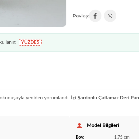
ullanın:
YUZDE5
dokunuşuyla yeniden yorumlandı.
İçi Şardonlu Çatlamaz Deri Pa
Model Bilgileri
Boy:
1.75 cm