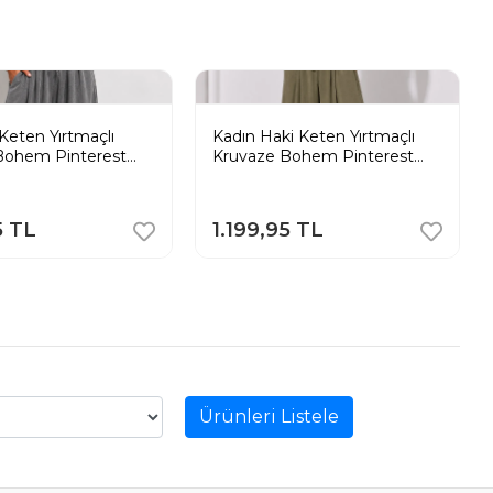
 Keten Yırtmaçlı
Kadın Haki Keten Yırtmaçlı
Bohem Pinterest
Kruvaze Bohem Pinterest
ça Etek Pantolon
Geniş Paça Etek Pantolon
5 TL
1.199,95 TL
Ürünleri Listele