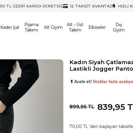
500 TL ÜZERİ KARGO ÜCRETSİZ
12 TAKSİT AVANTAJI
HIZLI 
Pijama
Alt - Üst
Dış
Kadın Şal
Alt Giyim
Elbiseler
Takımı
Takım
Giyim
Kadın Siyah Çatlamaz 
Lastikli Jogger Pant
Popüler seçim!
Gardırobunuz iç
Acele et!
Stoklar hızla azalıyo
Popüler seçim!
Gardırobunuz iç
839,95 
899,95 TL
70,00 TL 'den başlayan taksitle