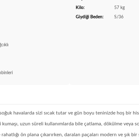
Kilo:
57 kg
Giydiği Beden:
S/36
cıklı
binleri
oğuk havalarda sizi sıcak tutar ve gün boyu teninizde hoş bir his 
ri kumaşı, uzun süreli kullanımlarda bile çatlama, dökülme veya 
ile rahatlığı ön plana çıkarırken, daralan paçaları modern ve şık bir 