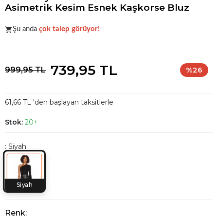
Asimetrik Kesim Esnek Kaşkorse Bluz
Koleksiyonun
en sevilen
parçalarından biri.
Şu anda
çok talep görüyor!
Koleksiyonun
en sevilen
parçalarından biri.
739,95 TL
999,95 TL
%26
61,66 TL 'den başlayan taksitlerle
Stok:
20+
: Siyah
Siyah
Renk: