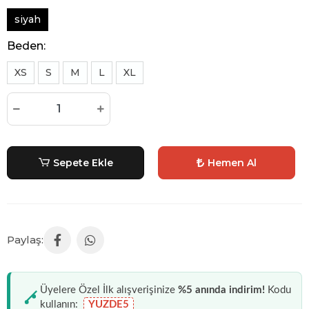
siyah
Beden:
XS
S
M
L
XL
Sepete Ekle
Hemen Al
Üyelere Özel İlk alışverişinize
%5 anında indirim!
Kodu
kullanın:
YUZDE5