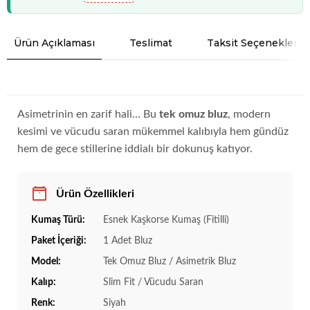
Ürün Açıklaması
Teslimat
Taksit Seçenekleri
Asimetrinin en zarif hali... Bu
tek omuz bluz
, modern
kesimi ve vücudu saran mükemmel kalıbıyla hem gündüz
hem de gece stillerine iddialı bir dokunuş katıyor.
Ürün Özellikleri
Kumaş Türü:
Esnek Kaşkorse Kumaş (Fitilli)
Paket İçeriği:
1 Adet Bluz
Model:
Tek Omuz Bluz / Asimetrik Bluz
Kalıp:
Slim Fit / Vücudu Saran
Renk:
Siyah