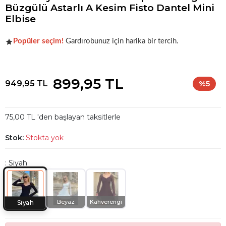
Büzgülü Astarlı A Kesim Fisto Dantel Mini
Elbise
Şu anda
çok talep görüyor!
Popüler seçim!
Gardırobunuz için harika bir tercih.
Şu anda
çok talep görüyor!
899,95 TL
949,95 TL
%5
75,00 TL 'den başlayan taksitlerle
Stok:
Stokta yok
: Siyah
Beyaz
Kahverengi
Siyah