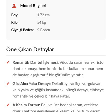
Model Bilgileri
Boy:
1.72 cm
Kilo:
54 kg
Giydiği Beden:
S Beden
Öne Çıkan Detaylar
Romantik Dantel İşlemesi:
Vücudu saran esnek fisto
dantel kumaşı, hem konforlu bir kullanım sunar hem
de baştan aşağı zarif bir görünüm yaratır.
Göz Alıcı Yaka Detayı:
Dekolteyi zarifçe vurgulayan
kalp yaka ve göğüs kısmındaki büzgü detayı, elbiseye
romantik ve çekici bir hava katar.
A Kesim Formu:
Beli ve üst bedeni saran, eteklere
doğru hafifçe genişleyen A kesim kalıbı, tüm vücut