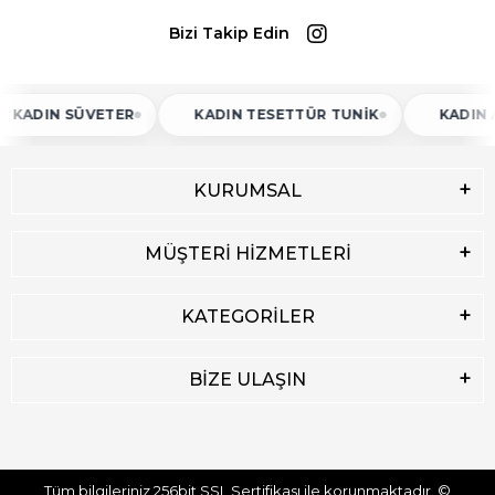
Bizi Takip Edin
 SÜVETER
KADIN TESETTÜR TUNIK
KADIN ATLET
KURUMSAL
MÜŞTERİ HİZMETLERİ
KATEGORİLER
BİZE ULAŞIN
Tüm bilgileriniz 256bit SSL Sertifikası ile korunmaktadır.
©