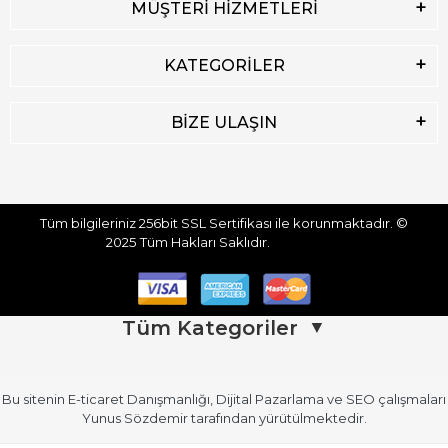
MÜŞTERİ HİZMETLERİ
KATEGORİLER
BİZE ULAŞIN
Tüm bilgileriniz 256bit SSL Sertifikası ile korunmaktadır.
©
2025
Tüm Hakları Saklıdır.
Tüm Kategoriler
▼
Bu sitenin
E-ticaret Danışmanlığı
,
Dijital Pazarlama
ve
SEO
çalışmaları
Üst Giyim
Üst Giyim (Devamı)
Yunus Sözdemir
tarafından yürütülmektedir.
Kadın Atlet
Kadın Gömlek