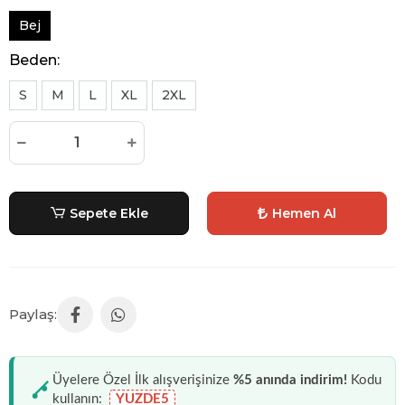
Bej
Beden:
S
M
L
XL
2XL
Sepete Ekle
Hemen Al
Üyelere Özel İlk alışverişinize
%5 anında indirim!
Kodu
kullanın:
YUZDE5