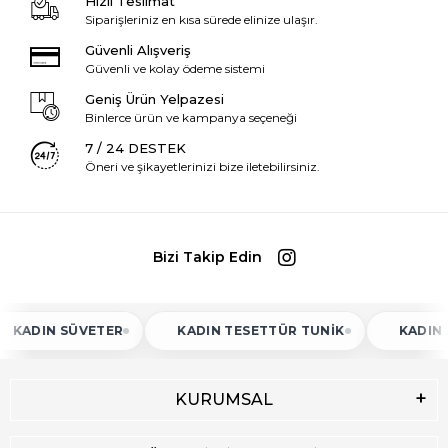
Hızlı Teslimat
Siparişleriniz en kısa sürede elinize ulaşır.
Güvenli Alışveriş
Güvenli ve kolay ödeme sistemi
Geniş Ürün Yelpazesi
Binlerce ürün ve kampanya seçeneği
7 / 24 DESTEK
Öneri ve şikayetlerinizi bize iletebilirsiniz.
Bizi Takip Edin
N SÜVETER
KADIN TESETTÜR TUNIK
KADIN ATLET
KURUMSAL