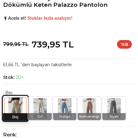
Dökümlü Keten Palazzo Pantolon
Popüler seçim!
Gardırobunuz için harika bir tercih.
Acele et!
Stoklar hızla azalıyor!
Popüler seçim!
Gardırobunuz için harika bir tercih.
739,95 TL
799,95 TL
%8
61,66 TL 'den başlayan taksitlerle
Stok:
20+
: Bej
Gri
İndigo
Kahverengi
Siyah
Bej
Renk: