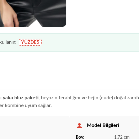
ullanın:
YUZDE5
çı yaka bluz paketi
, beyazın ferahlığını ve bejin (nude) doğal zar
 her kombine uyum sağlar.
Model Bilgileri
Boy:
1.72 cm