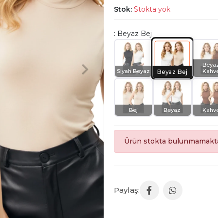
Stok:
Stokta yok
: Beyaz Bej
Beya
Siyah Beyaz
Kahv
Beyaz Bej
Bej
Beyaz
Kahv
Ürün stokta bulunmamakta