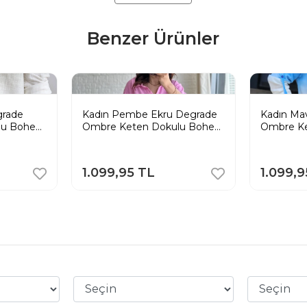
Benzer Ürünler
grade
Kadın Pembe Ekru Degrade
Kadın Ma
lu Bohem
Ombre Keten Dokulu Bohem
Ombre K
Tunik Gömlek
Tunik Gö
1.099,95 TL
1.099,9