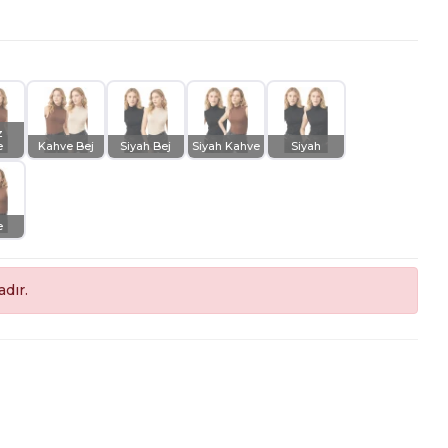
z
e
Kahve Bej
Siyah Bej
Siyah Kahve
Siyah
e
dır.