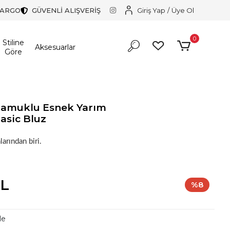
KARGO
GÜVENLİ ALIŞVERİŞ
Giriş Yap
/
Üye Ol
0
Stiline
Aksesuarlar
Göre
 Pamuklu Esnek Yarım
asic Bluz
in harika bir tercih.
larından biri.
in harika bir tercih.
TL
%8
le