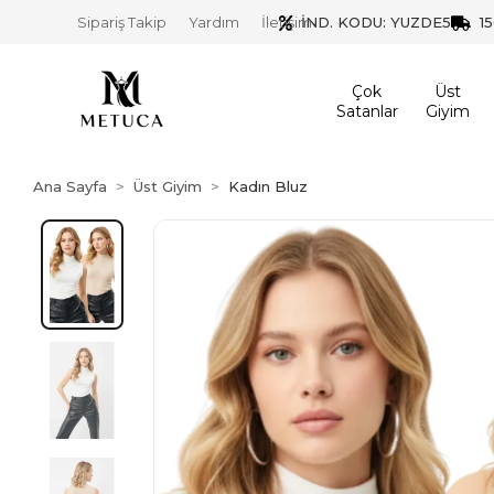
İND. KODU: YUZDE5
1
Sipariş Takip
Yardım
İletişim
Çok
Üst
Satanlar
Giyim
Ana Sayfa
Üst Giyim
Kadın Bluz