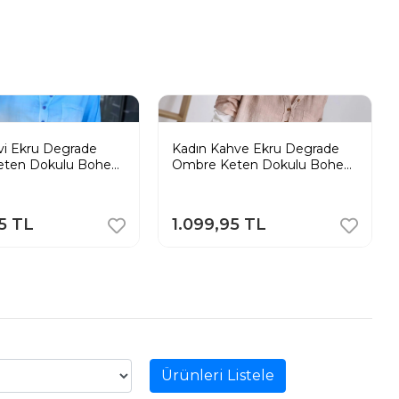
vi Ekru Degrade
Kadın Kahve Ekru Degrade
eten Dokulu Bohem
Ombre Keten Dokulu Bohem
mlek
Tunik Gömlek
5 TL
1.099,95 TL
Ürünleri Listele