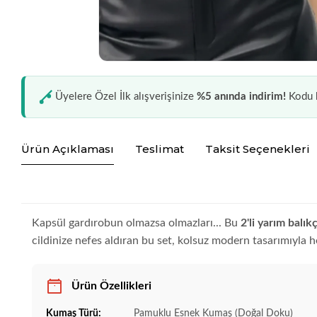
Üyelere Özel İlk alışverişinize
%5 anında indirim!
Kodu k
Ürün Açıklaması
Teslimat
Taksit Seçenekleri
Kapsül gardırobun olmazsa olmazları... Bu
2'li yarım balık
cildinize nefes aldıran bu set, kolsuz modern tasarımıyla
Ürün Özellikleri
Kumaş Türü:
Pamuklu Esnek Kumaş (Doğal Doku)