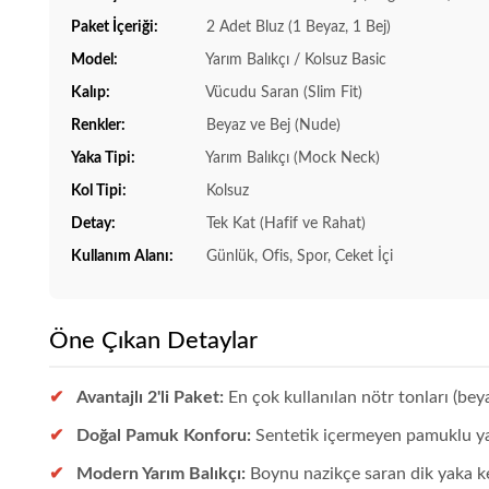
Paket İçeriği:
2 Adet Bluz (1 Beyaz, 1 Bej)
Model:
Yarım Balıkçı / Kolsuz Basic
Kalıp:
Vücudu Saran (Slim Fit)
Renkler:
Beyaz ve Bej (Nude)
Yaka Tipi:
Yarım Balıkçı (Mock Neck)
Kol Tipi:
Kolsuz
Detay:
Tek Kat (Hafif ve Rahat)
Kullanım Alanı:
Günlük, Ofis, Spor, Ceket İçi
Öne Çıkan Detaylar
Avantajlı 2'li Paket:
En çok kullanılan nötr tonları (bey
Doğal Pamuk Konforu:
Sentetik içermeyen pamuklu yap
Modern Yarım Balıkçı:
Boynu nazikçe saran dik yaka ke