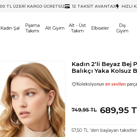
500 TL ÜZERİ KARGO ÜCRETSİZ
12 TAKSİT AVANTAJI
HIZLI 
Pijama
Alt - Üst
Dış
Kadın Şal
Alt Giyim
Elbiseler
Takımı
Takım
Giyim
Kadın 2'li Beyaz Bej
Balıkçı Yaka Kolsuz B
Popüler seçim!
Gardırobunuz iç
Koleksiyonun
en sevilen
parça
Popüler seçim!
Gardırobunuz iç
689,95 
749,95 TL
57,50 TL 'den başlayan taksitler