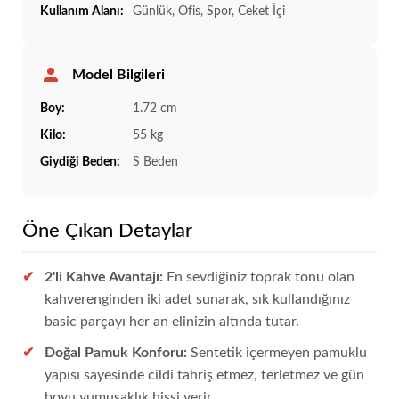
Kullanım Alanı:
Günlük, Ofis, Spor, Ceket İçi
Model Bilgileri
Boy:
1.72 cm
Kilo:
55 kg
Giydiği Beden:
S Beden
Öne Çıkan Detaylar
2'li Kahve Avantajı:
En sevdiğiniz toprak tonu olan
kahverenginden iki adet sunarak, sık kullandığınız
basic parçayı her an elinizin altında tutar.
Doğal Pamuk Konforu:
Sentetik içermeyen pamuklu
yapısı sayesinde cildi tahriş etmez, terletmez ve gün
boyu yumuşaklık hissi verir.