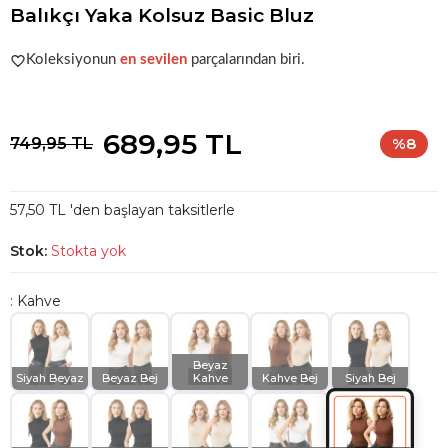
Balıkçı Yaka Kolsuz Basic Bluz
Popüler seçim!
Gardırobunuz için harika bir tercih.
Koleksiyonun
en sevilen
parçalarından biri.
Popüler seçim!
Gardırobunuz için harika bir tercih.
689,95 TL
749,95 TL
%8
57,50 TL 'den başlayan taksitlerle
Stok:
Stokta yok
: Kahve
Beyaz
Siyah Beyaz
Beyaz Bej
Kahve
Kahve Bej
Siyah Bej