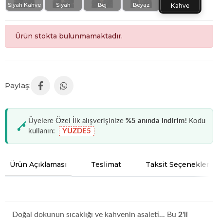
Siyah Kahve
Siyah
Bej
Beyaz
Kahve
Ürün stokta bulunmamaktadır.
Üyelere Özel İlk alışverişinize
%5 anında indirim!
Kodu
kullanın:
YUZDE5
Ürün Açıklaması
Teslimat
Taksit Seçenekleri
Doğal dokunun sıcaklığı ve kahvenin asaleti... Bu
2'li