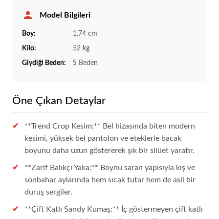
Model Bilgileri
Boy:
1.74 cm
Kilo:
52 kg
Giydiği Beden:
S Beden
Öne Çıkan Detaylar
**Trend Crop Kesim:** Bel hizasında biten modern
kesimi, yüksek bel pantolon ve eteklerle bacak
boyunu daha uzun göstererek şık bir silüet yaratır.
**Zarif Balıkçı Yaka:** Boynu saran yapısıyla kış ve
sonbahar aylarında hem sıcak tutar hem de asil bir
duruş sergiler.
**Çift Katlı Sandy Kumaş:** İç göstermeyen çift katlı