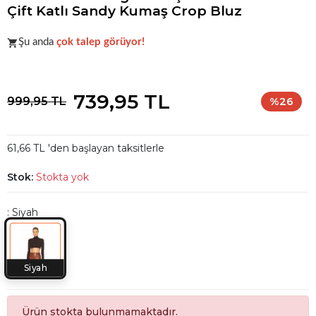
Çift Katlı Sandy Kumaş Crop Bluz
Acele et!
Stoklar hızla azalıyor!
Şu anda
çok talep görüyor!
Acele et!
Stoklar hızla azalıyor!
739,95 TL
999,95 TL
%26
61,66 TL 'den başlayan taksitlerle
Stok:
Stokta yok
: Siyah
Siyah
Ürün stokta bulunmamaktadır.