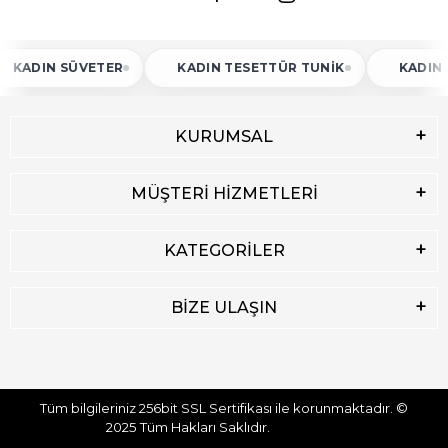
IN SÜVETER
KADIN TESETTÜR TUNIK
KADIN ATLE
KURUMSAL
MÜŞTERİ HİZMETLERİ
KATEGORİLER
BİZE ULAŞIN
Tüm bilgileriniz 256bit SSL Sertifikası ile korunmaktadır.
©
2025
Tüm Hakları Saklıdır.