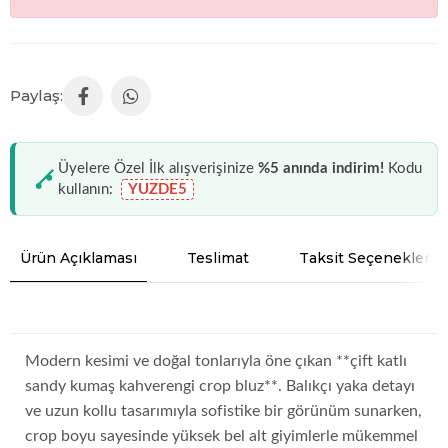
Üyelere Özel İlk alışverişinize
%5 anında indirim!
Kodu
kullanın:
YUZDE5
Ürün Açıklaması
Teslimat
Taksit Seçenekleri
Modern kesimi ve doğal tonlarıyla öne çıkan **çift katlı
sandy kumaş kahverengi crop bluz**. Balıkçı yaka detayı
ve uzun kollu tasarımıyla sofistike bir görünüm sunarken,
crop boyu sayesinde yüksek bel alt giyimlerle mükemmel