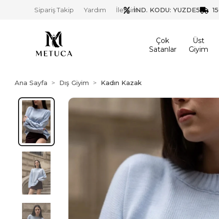
İND. KODU: YUZDE5
1
Sipariş Takip
Yardım
İletişim
Çok
Üst
Satanlar
Giyim
Ana Sayfa
Dış Giyim
Kadın Kazak