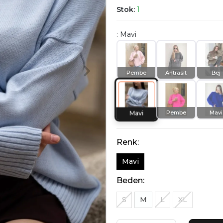
Stok:
1
: Mavi
Pembe
Antrasit
Bej
Pembe
Mavi
Mavi
Renk:
Mavi
Beden:
S
M
L
XL