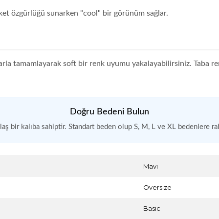
ket özgürlüğü sunarken "cool" bir görünüm sağlar.
rla tamamlayarak soft bir renk uyumu yakalayabilirsiniz. Taba reng
Doğru Bedeni Bulun
aş bir kalıba sahiptir. Standart beden olup S, M, L ve XL bedenlere ra
Mavi
Oversize
Basic