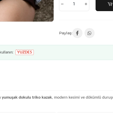
ullanın:
YUZDE5
Bu
yumuşak dokulu triko kazak
, modern kesimi ve dökümlü duruşuyl