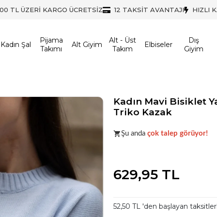
500 TL ÜZERİ KARGO ÜCRETSİZ
12 TAKSİT AVANTAJI
HIZLI 
Pijama
Alt - Üst
Dış
Kadın Şal
Alt Giyim
Elbiseler
Takımı
Takım
Giyim
Kadın Mavi Bisiklet 
Triko Kazak
Acele et!
Stoklar hızla azalıyo
Şu anda
çok talep görüyor!
Acele et!
Stoklar hızla azalıyo
629,95 TL
52,50 TL 'den başlayan taksitler