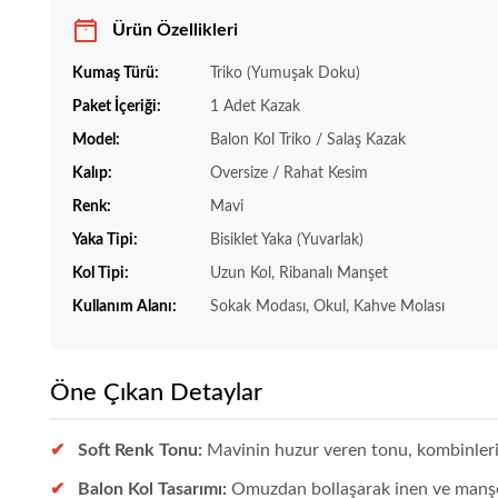
Ürün Özellikleri
Kumaş Türü:
Triko (Yumuşak Doku)
Paket İçeriği:
1 Adet Kazak
Model:
Balon Kol Triko / Salaş Kazak
Kalıp:
Oversize / Rahat Kesim
Renk:
Mavi
Yaka Tipi:
Bisiklet Yaka (Yuvarlak)
Kol Tipi:
Uzun Kol, Ribanalı Manşet
Kullanım Alanı:
Sokak Modası, Okul, Kahve Molası
Öne Çıkan Detaylar
Soft Renk Tonu:
Mavinin huzur veren tonu, kombinlerin
Balon Kol Tasarımı:
Omuzdan bollaşarak inen ve manşett