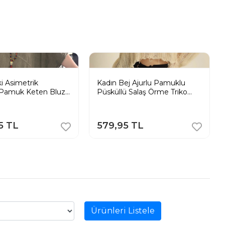
i Asimetrik
Kadın Bej Ajurlu Pamuklu
Pamuk Keten Bluz
Püsküllü Salaş Örme Triko
ik Pinterest
Bluz
5 TL
579,95 TL
Ürünleri Listele