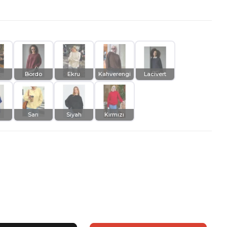
Bordo
Ekru
Kahverengi
Lacivert
Sarı
Siyah
Kırmızı