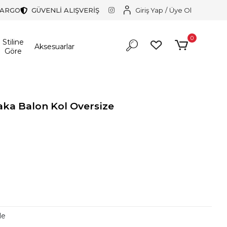
KARGO
GÜVENLİ ALIŞVERİŞ
Giriş Yap
/
Üye Ol
0
Stiline
Aksesuarlar
Göre
Yaka Balon Kol Oversize
r!
r!
le