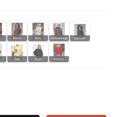
Bordo
Ekru
Kahverengi
Lacivert
Sarı
Siyah
Kırmızı