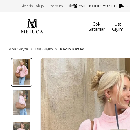
İND. KODU: YUZDE5
1
Sipariş Takip
Yardım
İletişim
Çok
Üst
Satanlar
Giyim
Ana Sayfa
Dış Giyim
Kadın Kazak