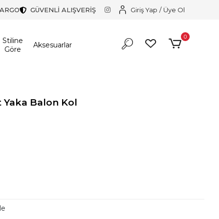
KARGO
GÜVENLİ ALIŞVERİŞ
Giriş Yap
/
Üye Ol
0
Stiline
Aksesuarlar
Göre
 Yaka Balon Kol
r!
r!
le