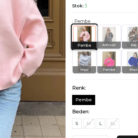
Stok:
3
: Pembe
Antrasit
Bej
Pembe
Mavi
Pembe
Mavi
Renk:
Pembe
Beden:
S
M
L
XL