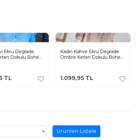
vi Ekru Degrade
Kadın Kahve Ekru Degrade
eten Dokulu Bohem
Ombre Keten Dokulu Bohem
mlek
Tunik Gömlek
5 TL
1.099,95 TL
Ürünleri Listele