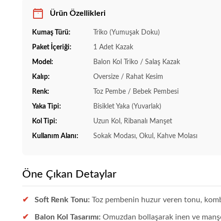
Ürün Özellikleri
Kumaş Türü:
Triko (Yumuşak Doku)
Paket İçeriği:
1 Adet Kazak
Model:
Balon Kol Triko / Salaş Kazak
Kalıp:
Oversize / Rahat Kesim
Renk:
Toz Pembe / Bebek Pembesi
Yaka Tipi:
Bisiklet Yaka (Yuvarlak)
Kol Tipi:
Uzun Kol, Ribanalı Manşet
Kullanım Alanı:
Sokak Modası, Okul, Kahve Molası
Öne Çıkan Detaylar
Soft Renk Tonu:
Toz pembenin huzur veren tonu, kombin
Balon Kol Tasarımı:
Omuzdan bollaşarak inen ve manşett