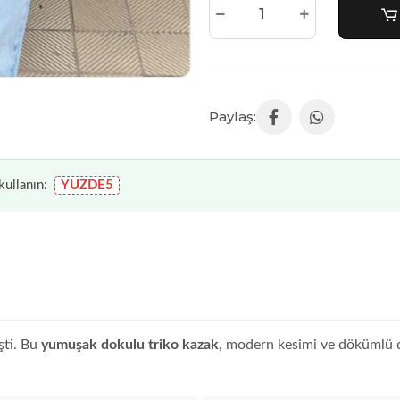
ullanın:
YUZDE5
şti. Bu
yumuşak dokulu triko kazak
, modern kesimi ve dökümlü du