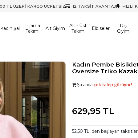
500 TL ÜZERİ KARGO ÜCRETSİZ
12 TAKSİT AVANTAJI
HIZLI 
Pijama
Alt - Üst
Dış
Kadın Şal
Alt Giyim
Elbiseler
Takımı
Takım
Giyim
Kadın Pembe Bisiklet
Oversize Triko Kazak
Acele et!
Stoklar hızla azalıyo
Şu anda
çok talep görüyor!
Acele et!
Stoklar hızla azalıyo
629,95 TL
52,50 TL 'den başlayan taksitler