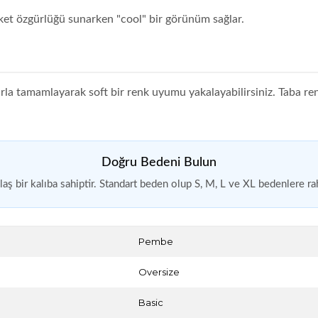
ket özgürlüğü sunarken "cool" bir görünüm sağlar.
la tamamlayarak soft bir renk uyumu yakalayabilirsiniz. Taba reng
Doğru Bedeni Bulun
aş bir kalıba sahiptir. Standart beden olup S, M, L ve XL bedenlere ra
Pembe
Oversize
Basic