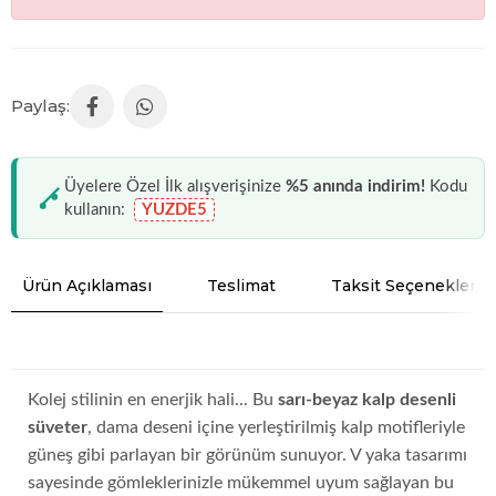
Üyelere Özel İlk alışverişinize
%5 anında indirim!
Kodu
kullanın:
YUZDE5
Ürün Açıklaması
Teslimat
Taksit Seçenekleri
Kolej stilinin en enerjik hali... Bu
sarı-beyaz kalp desenli
süveter
, dama deseni içine yerleştirilmiş kalp motifleriyle
güneş gibi parlayan bir görünüm sunuyor. V yaka tasarımı
sayesinde gömleklerinizle mükemmel uyum sağlayan bu