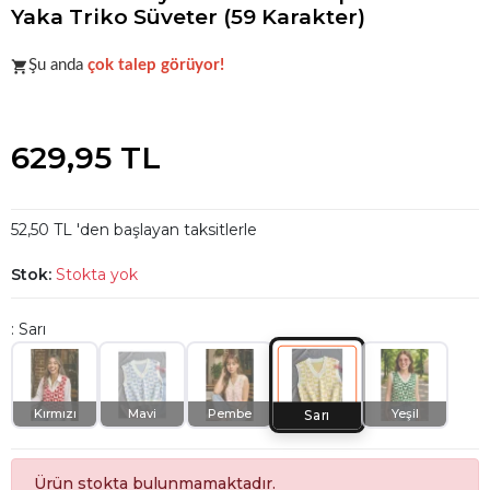
Yaka Triko Süveter (59 Karakter)
Acele et!
Stoklar hızla azalıyor!
Şu anda
çok talep görüyor!
Acele et!
Stoklar hızla azalıyor!
629,95 TL
52,50 TL 'den başlayan taksitlerle
Stok:
Stokta yok
: Sarı
Kırmızı
Mavi
Pembe
Yeşil
Sarı
Ürün stokta bulunmamaktadır.