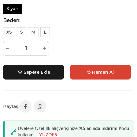
Siyah
Beden:
XS
S
M
L
Sepete Ekle
Hemen Al
Üyelere Özel İlk alışverişinize
%5 anında indirim!
Kodu
kullanın:
YUZDE5