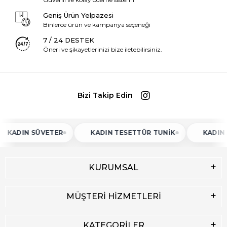
Geniş Ürün Yelpazesi
Binlerce ürün ve kampanya seçeneği
7 / 24 DESTEK
Öneri ve şikayetlerinizi bize iletebilirsiniz.
Bizi Takip Edin
N SÜVETER
KADIN TESETTÜR TUNIK
KADIN ATLET
KURUMSAL
MÜŞTERİ HİZMETLERİ
KATEGORİLER