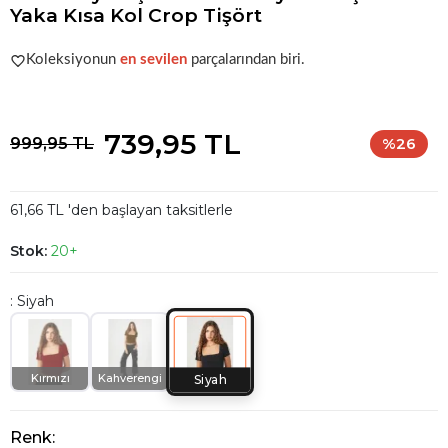
Yaka Kısa Kol Crop Tişört
Popüler seçim!
Gardırobunuz için harika bir tercih.
Koleksiyonun
en sevilen
parçalarından biri.
Popüler seçim!
Gardırobunuz için harika bir tercih.
739,95 TL
999,95 TL
%26
61,66 TL 'den başlayan taksitlerle
Stok:
20+
: Siyah
Kırmızı
Kahverengi
Siyah
Renk: