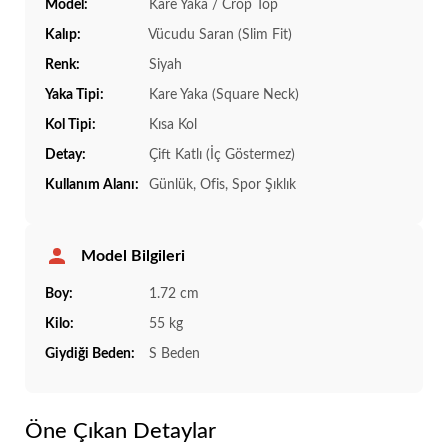
Model:
Kare Yaka / Crop Top
Kalıp:
Vücudu Saran (Slim Fit)
Renk:
Siyah
Yaka Tipi:
Kare Yaka (Square Neck)
Kol Tipi:
Kısa Kol
Detay:
Çift Katlı (İç Göstermez)
Kullanım Alanı:
Günlük, Ofis, Spor Şıklık
Model Bilgileri
Boy:
1.72 cm
Kilo:
55 kg
Giydiği Beden:
S Beden
Öne Çıkan Detaylar