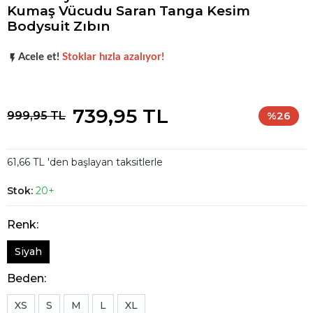
Kumaş Vücudu Saran Tanga Kesim
Bodysuit Zıbın
Koleksiyonun
en sevilen
parçalarından biri.
Acele et!
Stoklar hızla azalıyor!
Koleksiyonun
en sevilen
parçalarından biri.
739,95 TL
999,95 TL
%26
61,66 TL 'den başlayan taksitlerle
Stok:
20+
Renk:
Siyah
Beden:
XS
S
M
L
XL