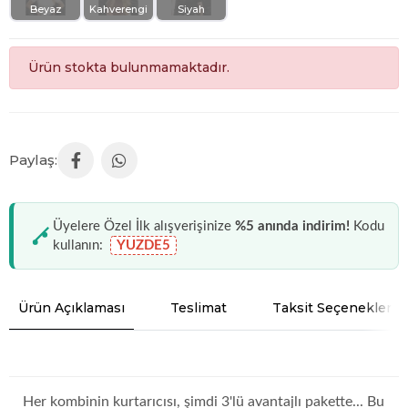
Beyaz
Kahverengi
Siyah
Ürün stokta bulunmamaktadır.
Üyelere Özel İlk alışverişinize
%5 anında indirim!
Kodu
kullanın:
YUZDE5
Ürün Açıklaması
Teslimat
Taksit Seçenekleri
Her kombinin kurtarıcısı, şimdi 3'lü avantajlı pakette... Bu