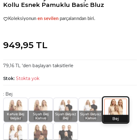
Kollu Esnek Pamuklu Basic Bluz
Acele et!
Stoklar hızla azalıyor!
Koleksiyonun
en sevilen
parçalarından biri.
Acele et!
Stoklar hızla azalıyor!
949,95 TL
79,16 TL 'den başlayan taksitlerle
Stok:
Stokta yok
: Bej
Kahve Bej
Siyah Bej
Siyah Beyaz
Siyah Beyaz
Beyaz
Kahve
Bej
Kahve
Bej