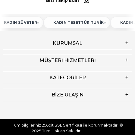
Bizi Takip Edin
 SÜVETER
KADIN TESETTÜR TUNIK
KADIN ATLET
KURUMSAL
MÜŞTERİ HİZMETLERİ
KATEGORİLER
BİZE ULAŞIN
Tüm bilgileriniz 256bit SSL Sertifikası ile korunmaktadır.
©
2025
Tüm Hakları Saklıdır.