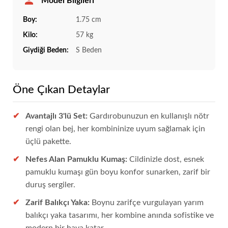
Model Bilgileri
Boy:
1.75 cm
Kilo:
57 kg
Giydiği Beden:
S Beden
Öne Çıkan Detaylar
Avantajlı 3'lü Set:
Gardırobunuzun en kullanışlı nötr
rengi olan bej, her kombininize uyum sağlamak için
üçlü pakette.
Nefes Alan Pamuklu Kumaş:
Cildinizle dost, esnek
pamuklu kumaşı gün boyu konfor sunarken, zarif bir
duruş sergiler.
Zarif Balıkçı Yaka:
Boynu zarifçe vurgulayan yarım
balıkçı yaka tasarımı, her kombine anında sofistike ve