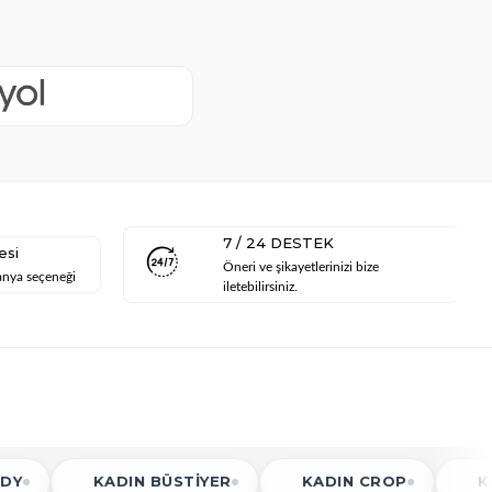
7 / 24 DESTEK
esi
Öneri ve şikayetlerinizi bize
anya seçeneği
iletebilirsiniz.
DIN BÜSTIYER
KADIN CROP
KADIN GÖMLEK