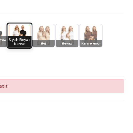
Siyah Beyaz
eyaz
Bej
Beyaz
Kahverengi
Kahve
dır.