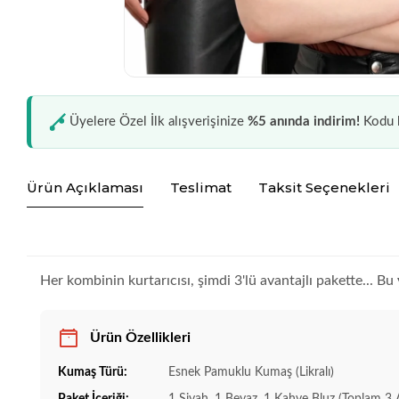
Üyelere Özel İlk alışverişinize
%5 anında indirim!
Kodu k
Ürün Açıklaması
Teslimat
Taksit Seçenekleri
Her kombinin kurtarıcısı, şimdi 3'lü avantajlı pakette... Bu
Ürün Özellikleri
Kumaş Türü:
Esnek Pamuklu Kumaş (Likralı)
Paket İçeriği:
1 Siyah, 1 Beyaz, 1 Kahve Bluz (Toplam 3 