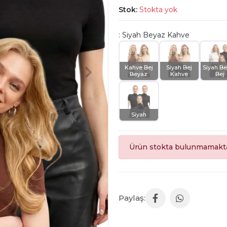
Stok:
Stokta yok
: Siyah Beyaz Kahve
Kahve Bej
Siyah Bej
Siyah B
Beyaz
Kahve
Bej
Siyah
Ürün stokta bulunmamakta