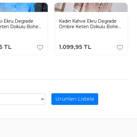
vi Ekru Degrade
Kadın Kahve Ekru Degrade
eten Dokulu Bohem
Ombre Keten Dokulu Bohem
mlek
Tunik Gömlek
5 TL
1.099,95 TL
Ürünleri Listele