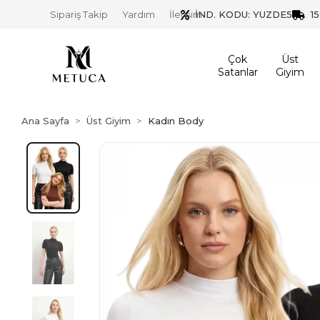
İND. KODU: YUZDE5
1
Sipariş Takip
Yardım
İletişim
Çok
Üst
Satanlar
Giyim
Ana Sayfa
Üst Giyim
Kadın Body