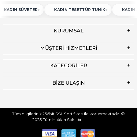
 SÜVETER
KADIN TESETTÜR TUNIK
KADIN ATLET
KURUMSAL
MÜŞTERİ HİZMETLERİ
KATEGORİLER
BİZE ULAŞIN
Tüm bilgileriniz 256bit SSL Sertifikası ile korunmaktadır.
©
2025
Tüm Hakları Saklıdır.