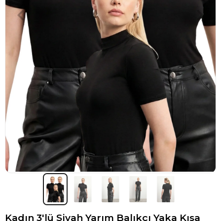
Kadın 3'lü Siyah Yarım Balıkçı Yaka Kısa