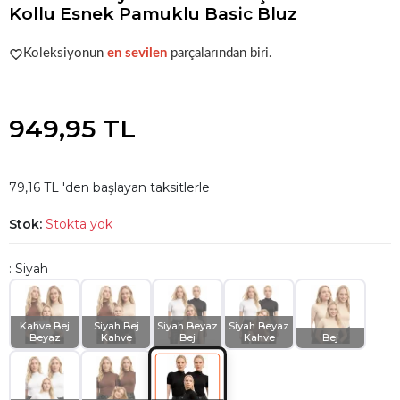
Kollu Esnek Pamuklu Basic Bluz
Acele et!
Stoklar hızla azalıyor!
Koleksiyonun
en sevilen
parçalarından biri.
Acele et!
Stoklar hızla azalıyor!
949,95 TL
79,16 TL 'den başlayan taksitlerle
Stok:
Stokta yok
: Siyah
Kahve Bej
Siyah Bej
Siyah Beyaz
Siyah Beyaz
Beyaz
Kahve
Bej
Kahve
Bej