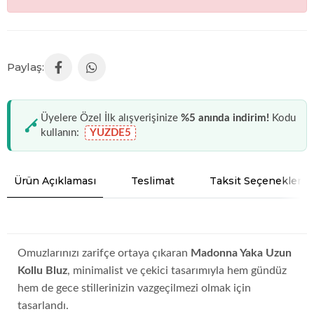
Üyelere Özel İlk alışverişinize
%5 anında indirim!
Kodu
kullanın:
YUZDE5
Ürün Açıklaması
Teslimat
Taksit Seçenekleri
Omuzlarınızı zarifçe ortaya çıkaran
Madonna Yaka Uzun
Kollu Bluz
, minimalist ve çekici tasarımıyla hem gündüz
hem de gece stillerinizin vazgeçilmezi olmak için
tasarlandı.