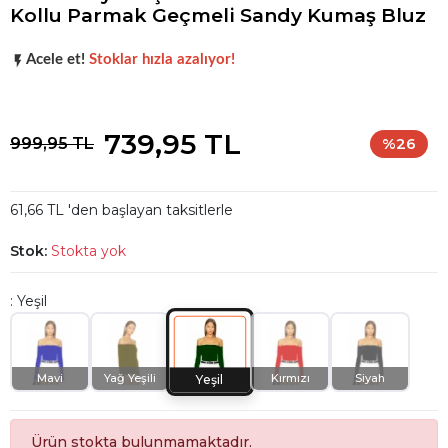
Kollu Parmak Geçmeli Sandy Kumaş Bluz
Popüler seçim!
Gardırobunuz için harika bir tercih.
Acele et!
Stoklar hızla azalıyor!
Popüler seçim!
Gardırobunuz için harika bir tercih.
739,95 TL
999,95 TL
%26
61,66 TL 'den başlayan taksitlerle
Stok:
Stokta yok
: Yeşil
Mavi
Yağ Yeşili
Kırmızı
Siyah
Yeşil
Ürün stokta bulunmamaktadır.