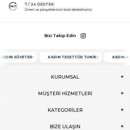
7 / 24 DESTEK
Öneri ve şikayetlerinizi bize iletebilirsiniz.
Bizi Takip Edin
N SÜVETER
KADIN TESETTÜR TUNIK
KADIN ATLET
KURUMSAL
MÜŞTERİ HİZMETLERİ
KATEGORİLER
BİZE ULAŞIN